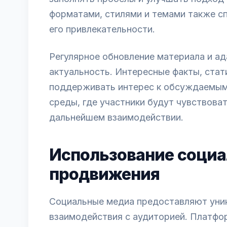
форматами, стилями и темами также с
его привлекательности.
Регулярное обновление материала и а
актуальность. Интересные факты, стат
поддерживать интерес к обсуждаемым 
среды, где участники будут чувствова
дальнейшем взаимодействии.
Использование социа
продвижения
Социальные медиа предоставляют уни
взаимодействия с аудиторией. Платфо