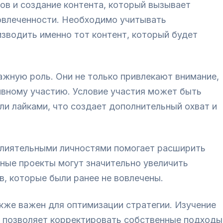
ов и создание контента, который вызывает
овлеченности. Необходимо учитывать
зводить именно тот контент, который будет
ажную роль. Они не только привлекают внимание,
ивному участию. Условие участия может быть
ли лайками, что создает дополнительный охват и
влиятельными личностями помогает расширить
ные проекты могут значительно увеличить
в, которые были ранее не вовлечены.
акже важен для оптимизации стратегии. Изучение
, позволяет корректировать собственные подходы