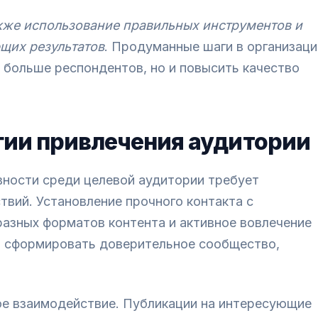
акже использование правильных инструментов и
щих результатов
. Продуманные шаги в организаци
 больше респондентов, но и повысить качество
ии привлечения аудитории
вности среди целевой аудитории требует
вий. Установление прочного контакта с
разных форматов контента и активное вовлечение
т сформировать доверительное сообщество,
ное взаимодействие. Публикации на интересующие