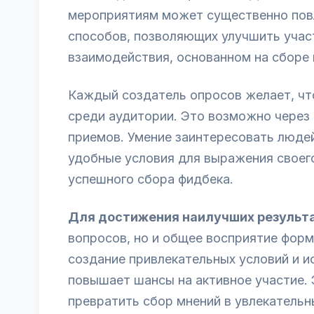
мероприятиям может существенно повл
способов, позволяющих улучшить участ
взаимодействия, основанном на сборе 
Каждый создатель опросов желает, что
среди аудитории. Это возможно через 
приемов. Умение заинтересовать людей
удобные условия для выражения своег
успешного сбора фидбека.
Для достижения наилучших результ
вопросов, но и общее восприятие форм
создание привлекательных условий и и
повышает шансы на активное участие.
превратить сбор мнений в увлекательн