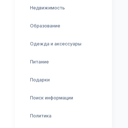
Недвижимость
Образование
Одежда и аксессуары
Питание
Подарки
Поиск информации
Политика