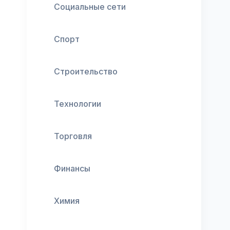
Социальные сети
Спорт
Строительство
Технологии
Торговля
Финансы
Химия