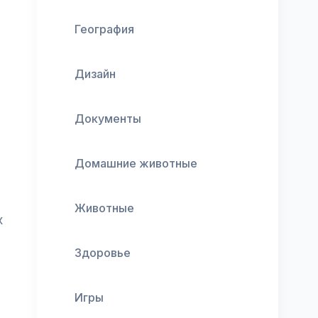
География
Дизайн
Документы
Домашние животные
Животные
х
Здоровье
Игры