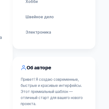
Хобби
Швейное дело
Электроника
а
Об авторе
Привет! Я создаю современные,
быстрые и красивые интерфейсы.
Этот премиальный шаблон —
отличный старт для вашего нового
проекта.